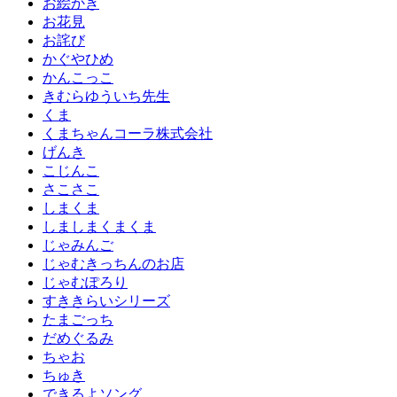
お絵かき
お花見
お詫び
かぐやひめ
かんこっこ
きむらゆういち先生
くま
くまちゃんコーラ株式会社
げんき
こじんこ
さこさこ
しまくま
しましまくまくま
じゃみんご
じゃむきっちんのお店
じゃむぽろり
すききらいシリーズ
たまごっち
だめぐるみ
ちゃお
ちゅき
できるよソング