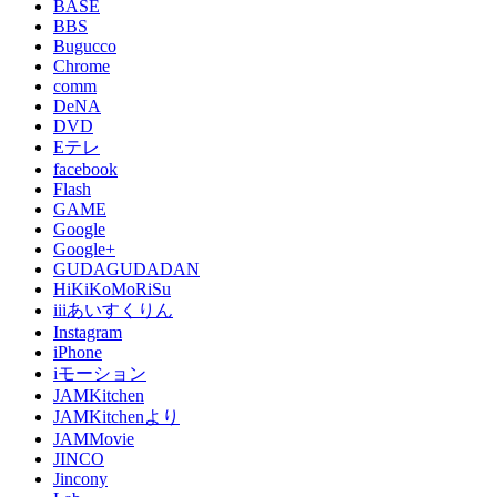
BASE
BBS
Bugucco
Chrome
comm
DeNA
DVD
Eテレ
facebook
Flash
GAME
Google
Google+
GUDAGUDADAN
HiKiKoMoRiSu
iiiあいすくりん
Instagram
iPhone
iモーション
JAMKitchen
JAMKitchenより
JAMMovie
JINCO
Jincony