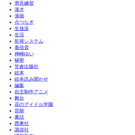
滑舌練習
漫才
漫画
点つなぎ
生放送
生活
監視システム
着信音
神崎ゆい
秘密
笠倉出版社
絵本
絵本読み聞かせ
編集
自主制作アニメ
舞台
花のアイドル学園
芸能
裏話
西東社
講談社