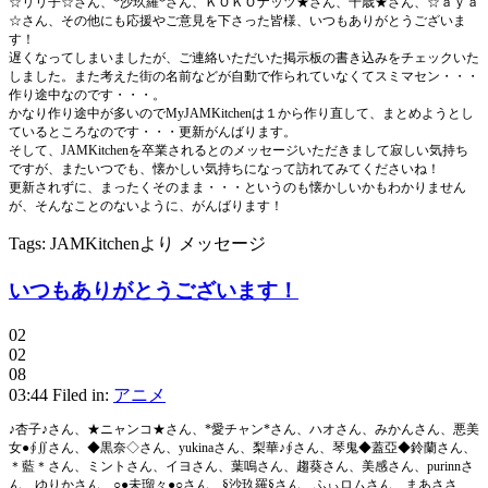
☆リリ子☆さん、*沙玖羅*さん、ＫＯＫＯナッツ★さん、千歳★さん、☆ａｙａ
☆さん、その他にも応援やご意見を下さった皆様、いつもありがとうございま
す！
遅くなってしまいましたが、ご連絡いただいた掲示板の書き込みをチェックいた
しました。また考えた街の名前などが自動で作られていなくてスミマセン・・・
作り途中なのです・・・。
かなり作り途中が多いのでMyJAMKitchenは１から作り直して、まとめようとし
ているところなのです・・・更新がんばります。
そして、JAMKitchenを卒業されるとのメッセージいただきまして寂しい気持ち
ですが、またいつでも、懐かしい気持ちになって訪れてみてくださいね！
更新されずに、まったくそのまま・・・というのも懐かしいかもわかりません
が、そんなことのないように、がんばります！
Tags: JAMKitchenより メッセージ
いつもありがとうございます！
02
02
08
03:44 Filed in:
アニメ
♪杏子♪さん、★ニャンコ★さん、*愛チャン*さん、ハオさん、みかんさん、悪美
女●∮∬さん、◆黒奈◇さん、yukinaさん、梨華♪∮さん、琴鬼◆蓋亞◆鈴蘭さん、
＊藍＊さん、ミントさん、イヨさん、葉嗚さん、趨葵さん、美感さん、purinnさ
ん、ゆりかさん、○●未瑠々●○さん、§沙玖羅§さん、ふぃロムさん、まあささ