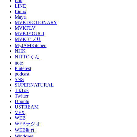
Lab
LINE
Linux
Maya
MVKDICTIONARY
MVKFLV
MVKJYOUGI
MVKアプリ
MyJAMKitchen
NHK
NITTOくん
note
Pinterest
podcast
SNS
SUPERNATURAL
TikTok
Twitter
Ubuntu
USTREAM
VFX
WEB
WEBラジオ
WEB制作
Windows