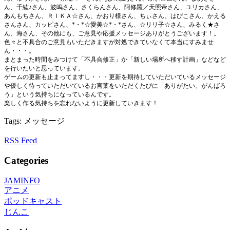
ん、千紘♪さん、波嗚さん、さくらんさん、阿修羅／天照帝さん、ユリカさん、
あんもちさん、ＲＩＫＡ☆さん、かおり様さん、ちぃさん、はぴこさん、かえる
さんさん、カッピさん、*・*☆愛美☆*・*さん、☆リリ子☆さん、みるく★さ
ん、海さん、その他にも、ご意見や応援メッセージありがとうございます！。
色々と不具合のご意見もいただきますが対処できていなくて本当にすみませ
ん・・・。
まとまった時間をみつけて「不具合修正」か「新しい場所へ移す計画」などなど
を行いたいと思っています。
ゲームの更新も止まってますし・・・更新を期待していただいているメッセージ
や優しく待っていただいているお言葉をいただくたびに「ありがたい、がんばろ
う」という気持ちになっているんです。
楽しく作る気持ちを忘れないように更新していきます！
Tags: メッセージ
RSS Feed
Categories
JAMINFO
アニメ
ポッドキャスト
じんこ