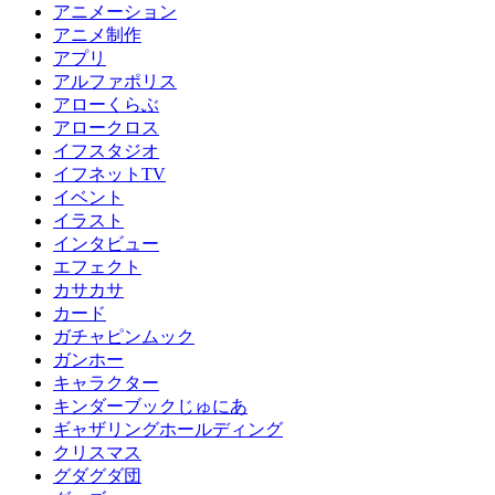
アニメーション
アニメ制作
アプリ
アルファポリス
アローくらぶ
アロークロス
イフスタジオ
イフネットTV
イベント
イラスト
インタビュー
エフェクト
カサカサ
カード
ガチャピンムック
ガンホー
キャラクター
キンダーブックじゅにあ
ギャザリングホールディング
クリスマス
グダグダ団