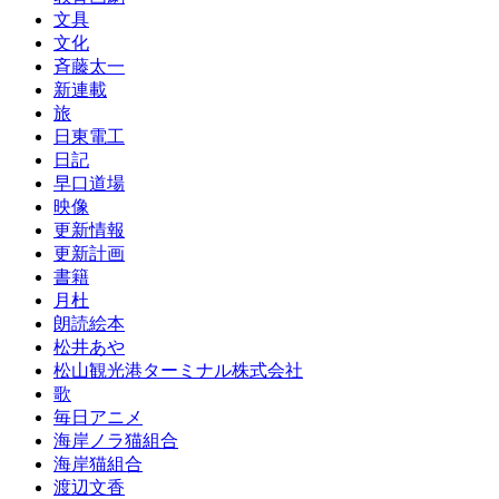
文具
文化
斉藤太一
新連載
旅
日東電工
日記
早口道場
映像
更新情報
更新計画
書籍
月杜
朗読絵本
松井あや
松山観光港ターミナル株式会社
歌
毎日アニメ
海岸ノラ猫組合
海岸猫組合
渡辺文香