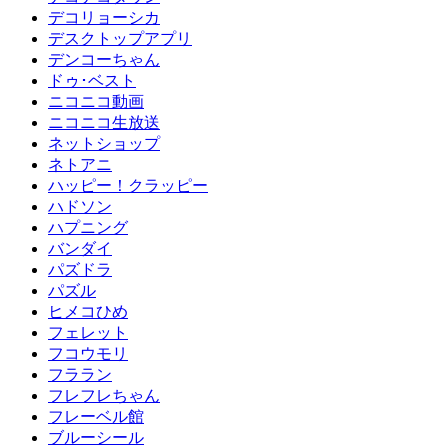
デコリョーシカ
デスクトップアプリ
デンコーちゃん
ドゥ･ベスト
ニコニコ動画
ニコニコ生放送
ネットショップ
ネトアニ
ハッピー！クラッピー
ハドソン
ハプニング
バンダイ
パズドラ
パズル
ヒメコひめ
フェレット
フコウモリ
フララン
フレフレちゃん
フレーベル館
ブルーシール