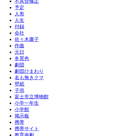
不具合修正
予定
人形
人生
付録
会社
佐々木庸子
作曲
元日
冬景色
劇団
劇団ひまわり
名も無きクマ
壁紙
子供
富士市立博物館
小学一年生
小学館
掲示板
携帯
携帯サイト
教育画劇