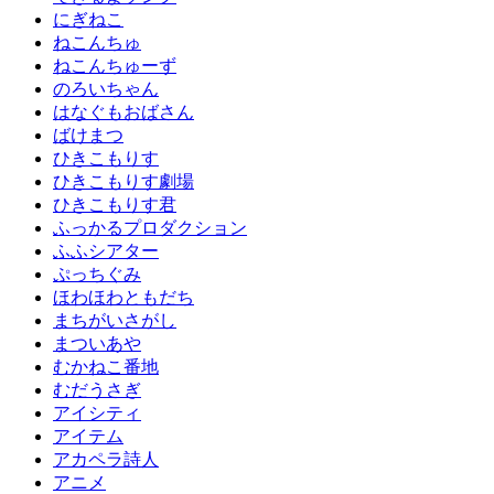
にぎねこ
ねこんちゅ
ねこんちゅーず
のろいちゃん
はなぐもおばさん
ばけまつ
ひきこもりす
ひきこもりす劇場
ひきこもりす君
ふっかるプロダクション
ふふシアター
ぷっちぐみ
ほわほわともだち
まちがいさがし
まついあや
むかねこ番地
むだうさぎ
アイシティ
アイテム
アカペラ詩人
アニメ