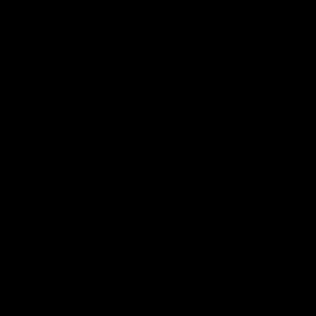
..
...