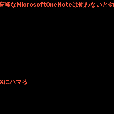
峰なMicrosoftOneNoteは使わないと
の影に隠れていて見えていませんでしたが...なんでしょ
 日時: 2021年9月25日 12:54
acXにハマる
yMacXさまさまでSafariクラッシュが解決したことで....