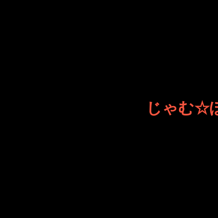
じゃむ☆
JINCO
ト・JAM
ション制
つぶ
じゃむ☆ぽろ