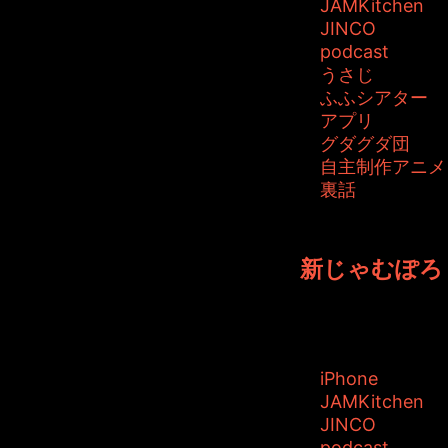
JAMKitchen
JINCO
podcast
うさじ
ふふシアター
アプリ
グダグダ団
自主制作アニメ
裏話
投稿者: ジャムキッチ
新じゃむぽろり
JAMKitchen
タグ:
iPhone
JAMKitchen
JINCO
podcast