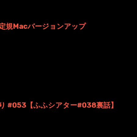
 日時: 2019年6月 4日 00:58
定規Macバージョンアップ
とMountainLion対応にしました。 【対応】といって.
 日時: 2013年1月 6日 22:17
 #053【ふふシアター#038裏話】
制作こぼれ話 第53回目の放送。 いよいよ今年最後の放送とな