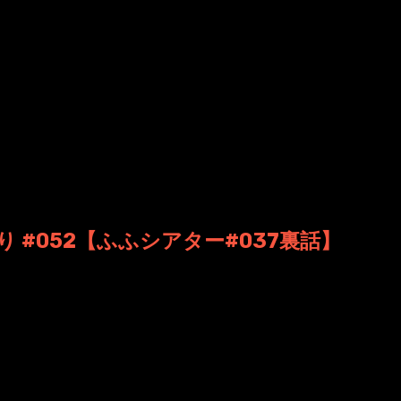
ン 日時: 2012年12月28日 09:39
 #052【ふふシアター#037裏話】
制作こぼれ話 第52回目の放送。 今回の【ふふぽろり】は、パ