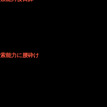
有名なのですね。 こんなに便利ですのに。 検索がこれほど使
 日時: 2021年10月 7日 14:46
の検索能力に腰砕け
 OneNoteで書きためた言葉の数々の中に少し検索したい
 日時: 2021年10月 5日 20:47