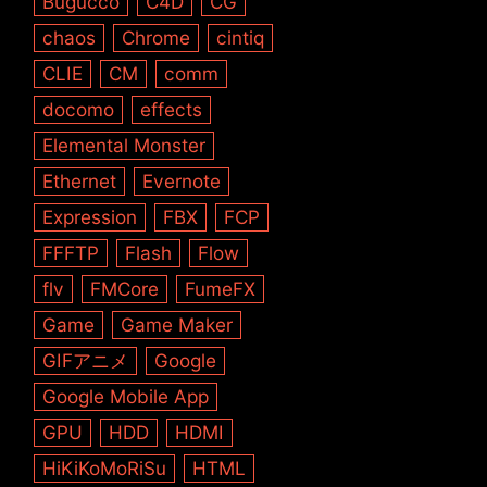
Bugucco
C4D
CG
chaos
Chrome
cintiq
CLIE
CM
comm
docomo
effects
Elemental Monster
Ethernet
Evernote
Expression
FBX
FCP
FFFTP
Flash
Flow
flv
FMCore
FumeFX
Game
Game Maker
GIFアニメ
Google
Google Mobile App
GPU
HDD
HDMI
HiKiKoMoRiSu
HTML