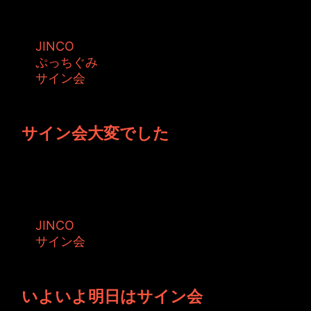
タグ:
JINCO
ぷっちぐみ
サイン会
投稿者: JINCO 日時: 2010年1月28日 11:01
サイン会大変でした
【次世代ワールドホビーフェア】物凄い人でし
た。 車で行ったのですが、幕張近くにな...
タグ:
JINCO
サイン会
投稿者: toshiyuki 日時: 2010年1月27日 16:36
いよいよ明日はサイン会