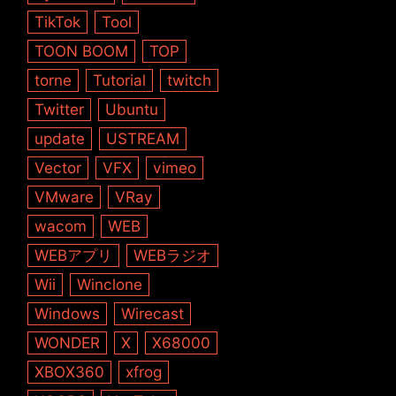
TikTok
Tool
TOON BOOM
TOP
torne
Tutorial
twitch
Twitter
Ubuntu
update
USTREAM
Vector
VFX
vimeo
VMware
VRay
wacom
WEB
WEBアプリ
WEBラジオ
Wii
Winclone
Windows
Wirecast
WONDER
X
X68000
XBOX360
xfrog