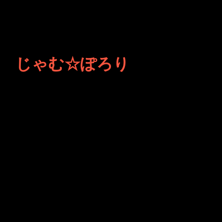
じゃむ☆ぽろり
JINCO＆TOSHIYUKIがおく
る、キャラクタープロジェク
ト・JAMKitchenのこぼれ
話。毎週公開しているアニメ
ーション制作秘話や、オリジ
ナルゲーム作りを、ポロリと
つぶやきます。ポッドキャス
トでも公開中。