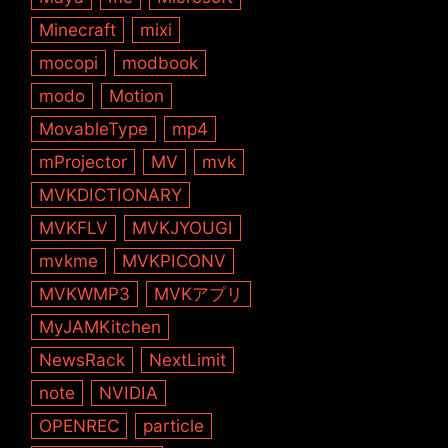
Minecraft
mixi
mocopi
modbook
modo
Motion
MovableType
mp4
mProjector
MV
mvk
MVKDICTIONARY
MVKFLV
MVKJYOUGI
mvkme
MVKPICONV
MVKWMP3
MVKアプリ
MyJAMKitchen
NewsRack
NextLimit
note
NVIDIA
OPENREC
particle