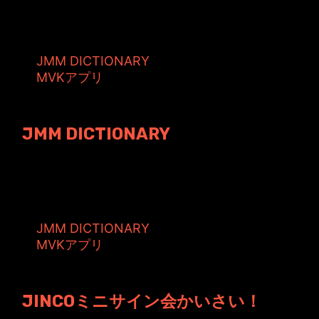
りませんでした・・・ そして書く内容も...
タグ:
JMM DICTIONARY
MVKアプリ
投稿者: toshiyuki 日時: 2008年2月24日 16:12
JMM DICTIONARY
gggjmm();Flash＆PHPを使った登録型プログラ
ムの組み立てをチェック...
タグ:
JMM DICTIONARY
MVKアプリ
投稿者: toshiyuki 日時: 2008年2月22日 21:42
JINCOミニサイン会かいさい！