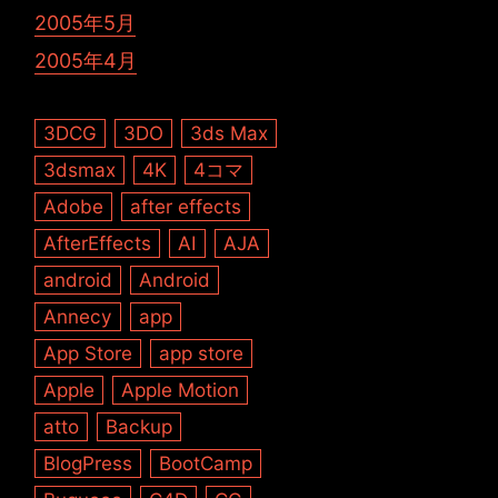
2005年5月
2005年4月
3DCG
3DO
3ds Max
3dsmax
4K
4コマ
Adobe
after effects
AfterEffects
AI
AJA
android
Android
Annecy
app
App Store
app store
Apple
Apple Motion
atto
Backup
BlogPress
BootCamp