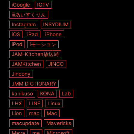
iGoogle
IGTV
iiiあいすくりん
Instagram
INSYDIUM
iOS
iPad
iPhone
iPod
iモーション
JAM-Kitchen放送局
JAMKitchen
JINCO
Jincony
JMM DICTIONARY
kanikuso
KONA
Lab
LHX
LINE
Linux
Lion
mac
Mac
macupdate
Mavericks
Maya
me
Microsoft