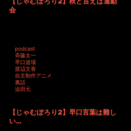
【じゃむぽろり2】秋と言えば運動
会
次週もYouTubeには早口道場登場です！ 最近の
YouTubeでは早口道場多い...
タグ:
podcast
斉藤太一
早口道場
渡辺文香
自主制作アニメ
裏話
迫田元
投稿者: toshiyuki 日時: 2015年10月 9日 03:24
【じゃむぽろり2】早口言葉は難し
い...