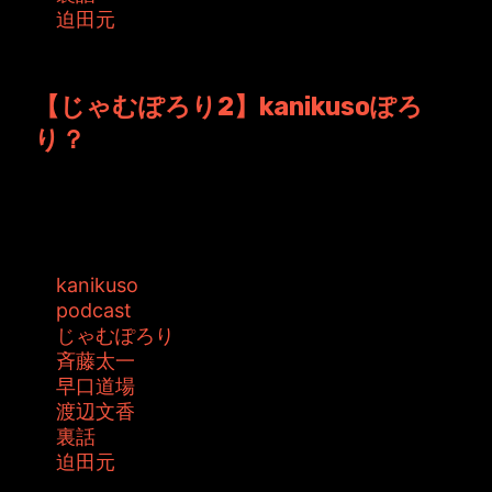
迫田元
投稿者: toshiyuki 日時: 2016年3月25日 08:32
【じゃむぽろり2】kanikusoぽろ
り？
またまた凄いボリュームです。 しかも新コーナ
ー？？まで登場の【じゃむぽろり】。 ...
タグ:
kanikuso
podcast
じゃむぽろり
斉藤太一
早口道場
渡辺文香
裏話
迫田元