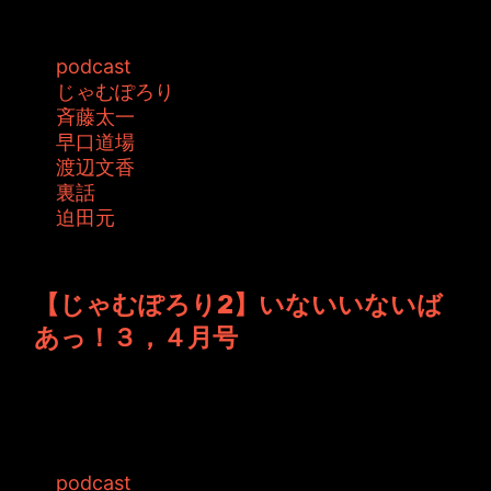
タグ:
podcast
じゃむぽろり
斉藤太一
早口道場
渡辺文香
裏話
迫田元
投稿者: toshiyuki 日時: 2016年5月20日 08:18
【じゃむぽろり2】いないいないば
あっ！３，４月号
好評発売中ですので、ぜひお子さんのお供にお
願いいたします。 今回も３人の軽快なト...
タグ:
podcast