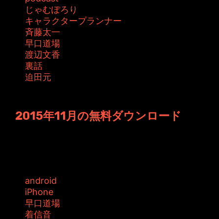
じゃむぽろり
キャラクタープランナー
斉藤太一
早口道場
渡辺文香
裏話
迫田元
投稿者: toshiyuki 日時: 2016年1月15日 00:31
2015年11月の無料ダウンロード
久しぶりの更新となってしまいました。 次回か
ら頑張ります！！！！...ごめんなさ...
タグ:
android
iPhone
早口道場
着信音