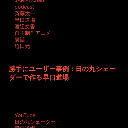
JAMKitchen
podcast
斉藤太一
早口道場
渡辺文香
自主制作アニメ
裏話
迫田元
投稿者: toshiyuki 日時: 2015年8月14日 00:55
勝手にユーザー事例：日の丸シェー
ダーで作る早口道場
久しぶりの【勝手にユーザー事例】です。 ま
ぁ、ちゃんとどこかで取り扱ってもらえる...
タグ:
YouTube
日の丸シェーダー