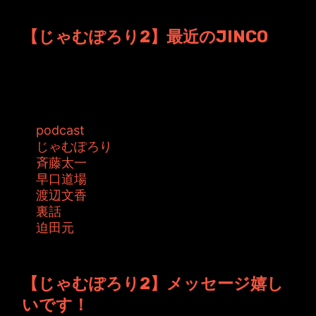
投稿者: toshiyuki 日時: 2016年3月11日 02:13
【じゃむぽろり2】最近のJINCO
最近凄いボリュームです。 昔は10分ほどでした
が、3人になって話が盛り上がるので...
タグ:
podcast
じゃむぽろり
斉藤太一
早口道場
渡辺文香
裏話
迫田元
投稿者: toshiyuki 日時: 2016年2月26日 07:19
【じゃむぽろり2】メッセージ嬉し
いです！