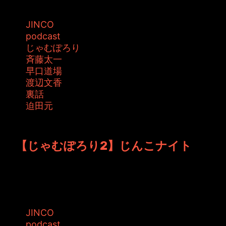
タグ:
JINCO
podcast
じゃむぽろり
斉藤太一
早口道場
渡辺文香
裏話
迫田元
投稿者: toshiyuki 日時: 2016年1月29日 07:48
【じゃむぽろり2】じんこナイト
今回は【じんこナイト】ということで、キャラ
クタープランナーJINCOのプライベー...
タグ:
JINCO
podcast