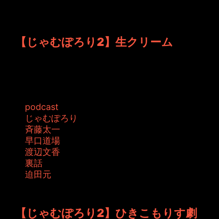
じゃむ☆ぽろりでタグ 早口道場 が
指定されているエントリ
【じゃむぽろり2】生クリーム
何故か話題は生クリームに！ 生クリーム好きの
かた、必聴です！ 【じゃむぽろり2】...
タグ:
podcast
じゃむぽろり
斉藤太一
早口道場
渡辺文香
裏話
迫田元
投稿者: toshiyuki 日時: 2016年7月 1日 15:07
【じゃむぽろり2】ひきこもりす劇