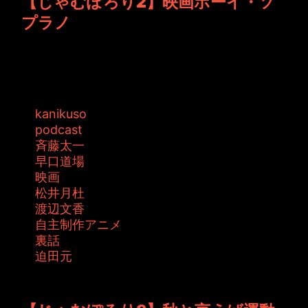
【じゃむぽろり2】映画ボーイ・ソ
プラノ
映画ボーイ・ソプラノの番組宣伝として松井月
杜が歌声を披露しました。 映画ボーイ・...
タグ:
kanikuso
podcast
斉藤太一
早口道場
映画
松井月杜
渡辺文香
自主制作アニメ
裏話
迫田元
投稿者: toshiyuki 日時: 2015年10月23日 12:41