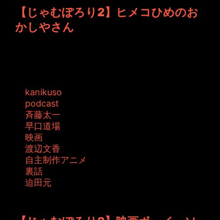
【じゃむぽろり2】ヒメコひめのお
かしやさん
絵本ヒメコひめのおかしやさんが発売となりま
す！ どうか宜しくお願いいたします。 ...
タグ:
kanikuso
podcast
斉藤太一
早口道場
映画
渡辺文香
自主制作アニメ
裏話
迫田元
投稿者: toshiyuki 日時: 2015年11月 6日 22:01