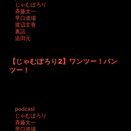
じゃむぽろり
斉藤太一
早口道場
渡辺文香
裏話
迫田元
投稿者: toshiyuki 日時: 2016年4月22日 13:26
【じゃむぽろり2】ワンツー！パン
ツー！
いないいないばあっ！DVDが発売となりまし
た！ とても盛り沢山な内容となってます...
タグ:
podcast
じゃむぽろり
斉藤太一
早口道場