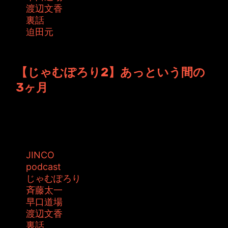
渡辺文香
裏話
迫田元
投稿者: toshiyuki 日時: 2016年4月 8日 08:34
【じゃむぽろり2】あっという間の
3ヶ月
もう３月も終わりです。 早いですね。 ３人
は、この３ヶ月を振り返って何を思うので...
タグ:
JINCO
podcast
じゃむぽろり
斉藤太一
早口道場
渡辺文香
裏話