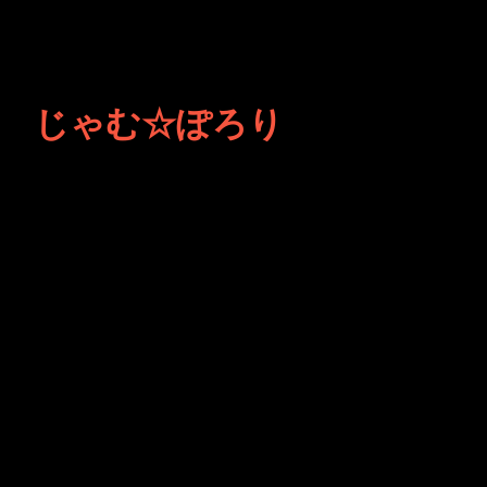
じゃむ☆ぽろり
JINCO＆TOSHIYUKIがおく
る、キャラクタープロジェク
ト・JAMKitchenのこぼれ
話。毎週公開しているアニメ
ーション制作秘話や、オリジ
ナルゲーム作りを、ポロリと
つぶやきます。ポッドキャス
トでも公開中。