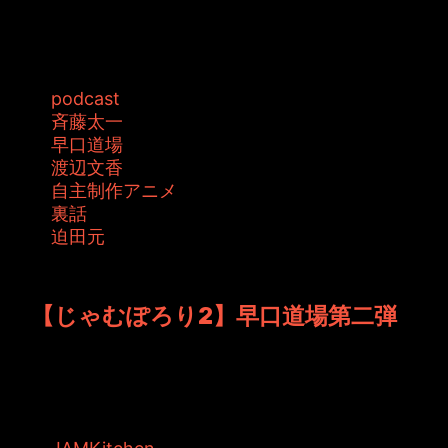
次週はYouTubeには早口道場登場です！ という
ことで全員で早口言葉にチャレン...
タグ:
podcast
斉藤太一
早口道場
渡辺文香
自主制作アニメ
裏話
迫田元
投稿者: toshiyuki 日時: 2015年9月25日 15:20
【じゃむぽろり2】早口道場第二弾
JAMKitchen制作こぼれ話、前回新作アニメと
してお知らせしましたが、正式タ...
タグ: