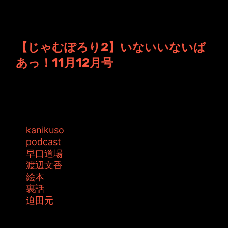
投稿者: ジャムキッチン 日時: 2015年11月24日
20:44
【じゃむぽろり2】いないいないば
あっ！11月12月号
今日は珍しく二人だけの放送です。 どうしたの
でしょうね？？ちょっと心配ですが、ま...
タグ:
kanikuso
podcast
早口道場
渡辺文香
絵本
裏話
迫田元
投稿者: toshiyuki 日時: 2015年11月20日 02:09