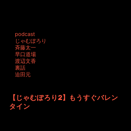
更新遅れてしまって申し訳ございません... その
かわりというわけではありませんが...
タグ:
podcast
じゃむぽろり
斉藤太一
早口道場
渡辺文香
裏話
迫田元
投稿者: toshiyuki 日時: 2016年2月13日 20:13
【じゃむぽろり2】もうすぐバレン
タイン
早いですね。つい先日お正月だったのに、もう
そんな時期ですか... さてさて、今回...