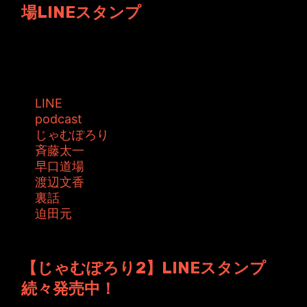
場LINEスタンプ
JAMKitchenのLINEスタンプに、あのキャラク
ターが登場！ 出ました！ひ...
タグ:
LINE
podcast
じゃむぽろり
斉藤太一
早口道場
渡辺文香
裏話
迫田元
投稿者: toshiyuki 日時: 2016年6月17日 07:18
【じゃむぽろり2】LINEスタンプ
続々発売中！