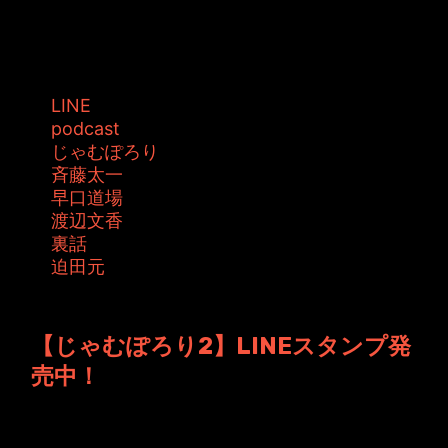
JAMKitchenのLINEスタンプに新たな仲間が登
場！ その名も【ねこちゅ】...
タグ:
LINE
podcast
じゃむぽろり
斉藤太一
早口道場
渡辺文香
裏話
迫田元
投稿者: toshiyuki 日時: 2016年6月 3日 10:21
【じゃむぽろり2】LINEスタンプ発
売中！
前回...少し謎な放送でしたが、今回は3人が帰
ってきました！ ホッと一息。充電期...