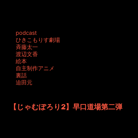
斉藤太一さんお誕生日おめでとうございます！
ということで、何やらサプライズ企画が...
タグ:
podcast
ひきこもりす劇場
斉藤太一
渡辺文香
絵本
自主制作アニメ
裏話
迫田元
投稿者: toshiyuki 日時: 2015年9月11日 21:29
【じゃむぽろり2】早口道場第二弾
JAMKitchen制作こぼれ話、前回新作アニメと
してお知らせしましたが、正式タ...
タグ: