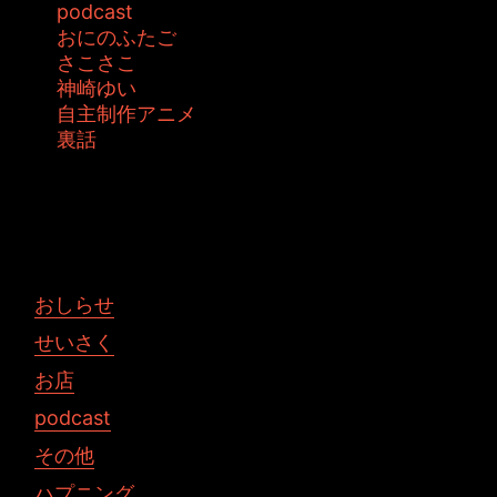
podcast
おにのふたご
さこさこ
神崎ゆい
自主制作アニメ
裏話
投稿者: ジャムキッチン 日時: 2012年12月 7日
10:23
おしらせ
せいさく
お店
podcast
その他
ハプニング