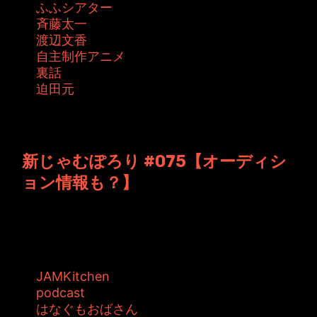
ふふシアター
斉藤太一
渡辺文香
自主制作アニメ
裏話
迫田元
投稿者: ジャムキッチン 日時: 2015年7月17日
12:43
新じゃむぽろり #075【オーディシ
ョン情報も？】
JAMKitchen制作こぼれ話 第75回目の放送。
JAMKitchenとは関...
タグ:
JAMKitchen
podcast
はなぐもおばさん