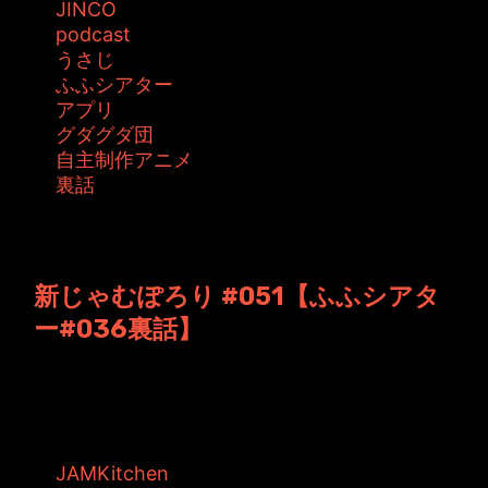
JINCO
podcast
うさじ
ふふシアター
アプリ
グダグダ団
自主制作アニメ
裏話
投稿者: ジャムキッチン 日時: 2012年12月21日
09:53
新じゃむぽろり #051【ふふシアタ
ー#036裏話】
JAMKitchen制作こぼれ話 第51回目の放送。
無事に50回目を終え、更に...
タグ:
JAMKitchen