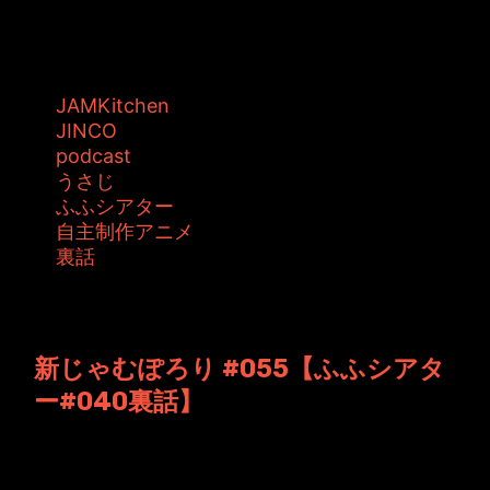
JAMKitchen制作こぼれ話 第56回目の放送。
今回もアニメーション制作の...
タグ:
JAMKitchen
JINCO
podcast
うさじ
ふふシアター
自主制作アニメ
裏話
投稿者: ジャムキッチン 日時: 2013年1月18日
17:27
新じゃむぽろり #055【ふふシアタ
ー#040裏話】
JAMKitchen制作こぼれ話 第55回目の放送。
まもなく公開予定のアニメー...