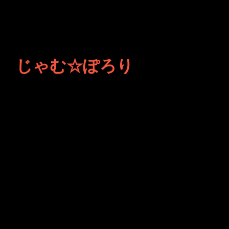
じゃむ☆ぽろり
JINCO＆TOSHIYUKIがおく
る、キャラクタープロジェク
ト・JAMKitchenのこぼれ
話。毎週公開しているアニメ
ーション制作秘話や、オリジ
ナルゲーム作りを、ポロリと
つぶやきます。ポッドキャス
トでも公開中。