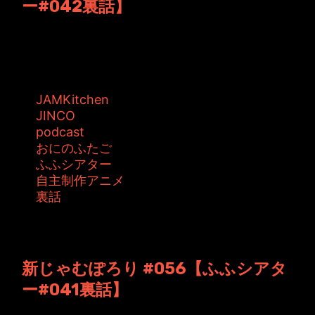
ー#042裏話】
JAMKitchen制作こぼれ話 第57回目の放送。
今回は話も盛り上がり、新じ...
タグ:
JAMKitchen
JINCO
podcast
おにのふたご
ふふシアター
自主制作アニメ
裏話
投稿者: ジャムキッチン 日時: 2013年1月25日
17:46
新じゃむぽろり #056【ふふシアタ
ー#041裏話】