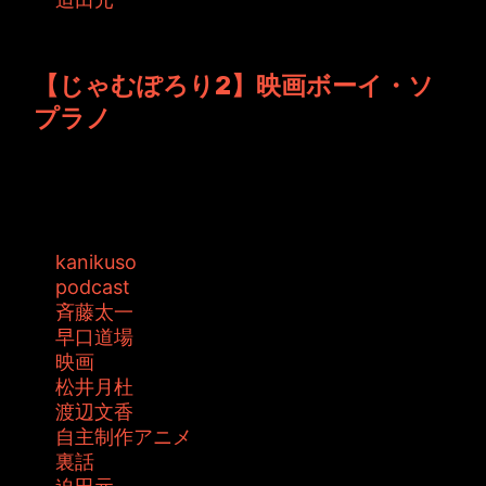
投稿者: toshiyuki 日時: 2015年11月 6日 22:01
【じゃむぽろり2】映画ボーイ・ソ
プラノ
映画ボーイ・ソプラノの番組宣伝として松井月
杜が歌声を披露しました。 映画ボーイ・...
タグ:
kanikuso
podcast
斉藤太一
早口道場
映画
松井月杜
渡辺文香
自主制作アニメ
裏話