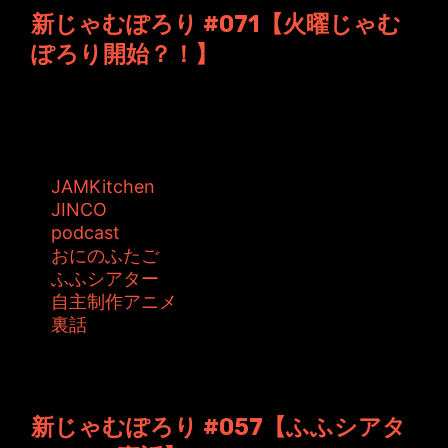
新じゃむぽろり #071【火曜じゃむ
ぽろり開始？！】
JAMKitchen制作こぼれ話 第71回目の放送。
【さこさこ＆神崎ゆい】の二...
タグ:
JAMKitchen
JINCO
podcast
おにのふたご
ふふシアター
自主制作アニメ
裏話
投稿者: ジャムキッチン 日時: 2013年4月30日
09:06
新じゃむぽろり #057【ふふシアタ