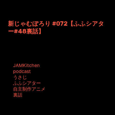
投稿者: ジャムキッチン 日時: 2013年5月14日
00:49
新じゃむぽろり #072【ふふシアタ
ー#48裏話】
JAMKitchen制作こぼれ話 第72回目の放送。
【さこさこ＆神崎ゆい】の二...
タグ:
JAMKitchen
podcast
うさじ
ふふシアター
自主制作アニメ
裏話
投稿者: ジャムキッチン 日時: 2013年5月 7日
01:59