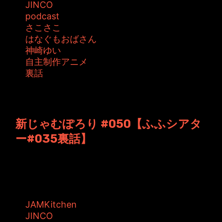
JINCO
podcast
さこさこ
はなぐもおばさん
神崎ゆい
自主制作アニメ
裏話
投稿者: ジャムキッチン 日時: 2012年12月14日
13:42
新じゃむぽろり #050【ふふシアタ
ー#035裏話】
JAMKitchen制作こぼれ話 第50回目の放送。
いよいよ、新しい試みのポッ...
タグ:
JAMKitchen
JINCO