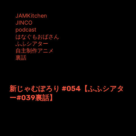
タグ:
JAMKitchen
JINCO
podcast
はなぐもおばさん
ふふシアター
自主制作アニメ
裏話
投稿者: ジャムキッチン 日時: 2013年1月11日
13:52
新じゃむぽろり #054【ふふシアタ
ー#039裏話】
JAMKitchen制作こぼれ話 第54回目の放送。
今年最初の放送ですね。 過...
タグ: