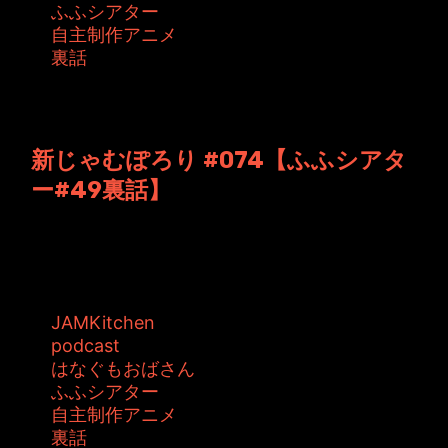
ふふシアター
自主制作アニメ
裏話
投稿者: ジャムキッチン 日時: 2013年5月21日
01:37
新じゃむぽろり #074【ふふシアタ
ー#49裏話】
JAMKitchen制作こぼれ話 第74回目の放送。
そろそろ火曜日にも慣れてき...
タグ:
JAMKitchen
podcast
はなぐもおばさん
ふふシアター
自主制作アニメ
裏話