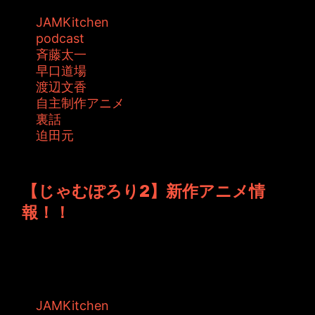
JAMKitchen
podcast
斉藤太一
早口道場
渡辺文香
自主制作アニメ
裏話
迫田元
投稿者: toshiyuki 日時: 2015年8月14日 00:55
【じゃむぽろり2】新作アニメ情
報！！
JAMKitchen制作こぼれ話、早速手慣れた感じ
になってきましたでしょう？？ ...
タグ:
JAMKitchen