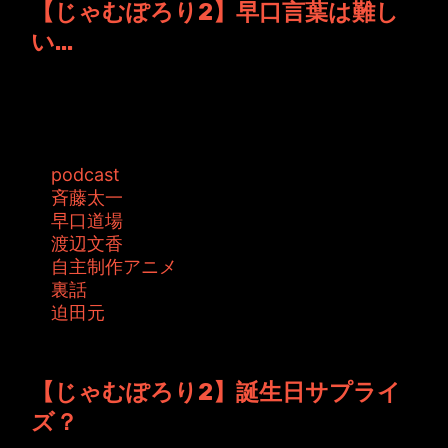
【じゃむぽろり2】早口言葉は難し
い...
次週はYouTubeには早口道場登場です！ という
ことで全員で早口言葉にチャレン...
タグ:
podcast
斉藤太一
早口道場
渡辺文香
自主制作アニメ
裏話
迫田元
投稿者: toshiyuki 日時: 2015年9月25日 15:20
【じゃむぽろり2】誕生日サプライ
ズ？