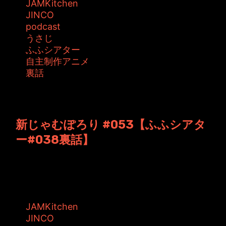
JAMKitchen
JINCO
podcast
うさじ
ふふシアター
自主制作アニメ
裏話
投稿者: ジャムキッチン 日時: 2013年1月 4日
13:16
新じゃむぽろり #053【ふふシアタ
ー#038裏話】
JAMKitchen制作こぼれ話 第53回目の放送。
いよいよ今年最後の放送とな...
タグ:
JAMKitchen
JINCO