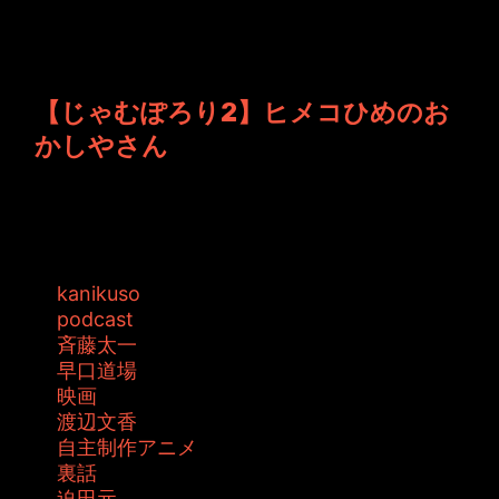
じゃむ☆ぽろりでタグ 自主制作アニ
メ が指定されているエントリ
【じゃむぽろり2】ヒメコひめのお
かしやさん
絵本ヒメコひめのおかしやさんが発売となりま
す！ どうか宜しくお願いいたします。 ...
タグ:
kanikuso
podcast
斉藤太一
早口道場
映画
渡辺文香
自主制作アニメ
裏話
迫田元