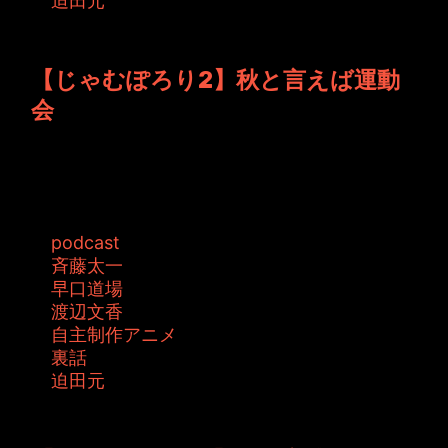
迫田元
投稿者: toshiyuki 日時: 2015年10月23日 12:41
【じゃむぽろり2】秋と言えば運動
会
次週もYouTubeには早口道場登場です！ 最近の
YouTubeでは早口道場多い...
タグ:
podcast
斉藤太一
早口道場
渡辺文香
自主制作アニメ
裏話
迫田元
投稿者: toshiyuki 日時: 2015年10月 9日 03:24