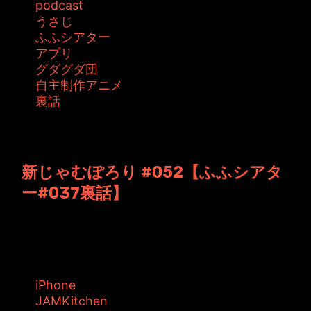
podcast
うさじ
ふふシアター
アプリ
グダグダ団
自主制作アニメ
裏話
投稿者: ジャムキッチン 日時: 2012年12月28日
09:39
新じゃむぽろり #052【ふふシアタ
ー#037裏話】
JAMKitchen制作こぼれ話 第52回目の放送。
今回の【ふふぽろり】は、パ...
タグ:
iPhone
JAMKitchen