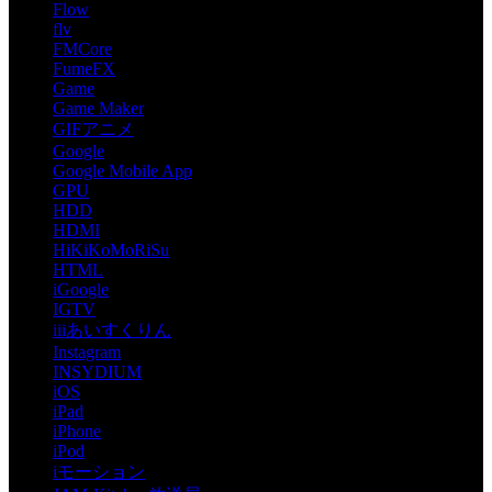
Flow
flv
FMCore
FumeFX
Game
Game Maker
GIFアニメ
Google
Google Mobile App
GPU
HDD
HDMI
HiKiKoMoRiSu
HTML
iGoogle
IGTV
iiiあいすくりん
Instagram
INSYDIUM
iOS
iPad
iPhone
iPod
iモーション