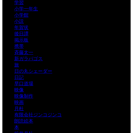
学習
小学一年生
小学館
小説
年賀状
後日譚
掲示板
携帯
斉藤太一
新ガラパゴス
旅
日の丸シェーダー
日記
早口道場
映像
映像制作
映画
月杜
有限会社ジンコジンコ
朗読絵本
本