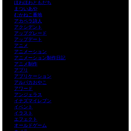
ほわほわともだち
まついあや
むかねこ番地
アカペラ詩人
アクシデント
アップグレード
アップデート
アニメ
アニメーション
アニメーション制作日記
アニメ制作
アプリ
アプリケーション
アルパカおやこ
アワード
アンジェラス
イナズマイレブン
イベント
イラスト
エフェクト
オールドゲーム