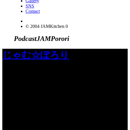
Gallery
SNS
Contact
© 2004 JAMKitchen
0
Podcast
JAM
Porori
じゃむ☆ぽろり
JINCO＆TOSHIYUKIがおくる、キャ
ラクタープロジェクト・JAMKitchenの
こぼれ話。毎週公開しているアニメー
ション制作秘話や、オリジナルゲーム
作りを、ポロリとつぶやきます。ポッ
ドキャストでも公開中。