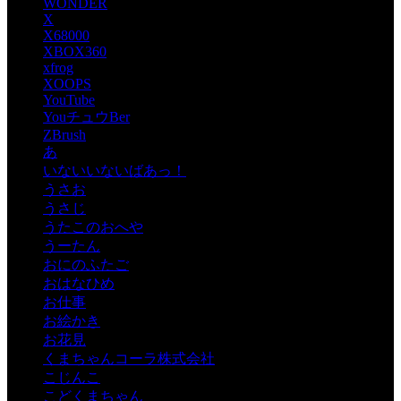
WONDER
X
X68000
XBOX360
xfrog
XOOPS
YouTube
YouチュウBer
ZBrush
あ
いないいないばあっ！
うさお
うさじ
うたこのおへや
うーたん
おにのふたご
おはなひめ
お仕事
お絵かき
お花見
くまちゃんコーラ株式会社
こじんこ
こどくまちゃん