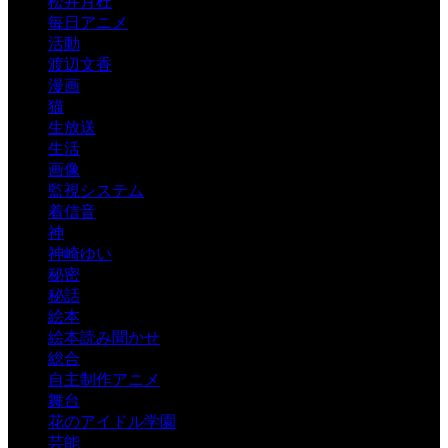
松井月杜
毎日アニメ
活動
渡辺文香
漫画
猫
生放送
生活
画像
監視システム
着信音
神
神崎ゆい
秘密
秘話
絵本
絵本読み聞かせ
総合
自主制作アニメ
舞台
花のアイドル学園
芸能