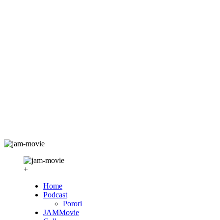
+
Home
Podcast
Porori
JAMMovie