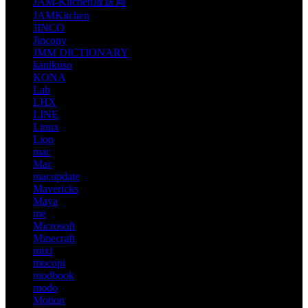
JAM-Kitchen放送局
JAMKitchen
JINCO
Jincony
JMM DICTIONARY
kanikuso
KONA
Lab
LHX
LINE
Linux
Lion
mac
Mac
macupdate
Mavericks
Maya
me
Microsoft
Minecraft
mixi
mocopi
modbook
modo
Motion