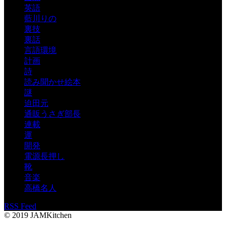
英語
藍川りの
裏技
裏話
言語環境
計画
詩
読み聞かせ絵本
謎
迫田元
通販うさぎ部長
連載
運
開発
電源長押し
靴
音楽
高橋名人
RSS Feed
© 2019 JAMKitchen