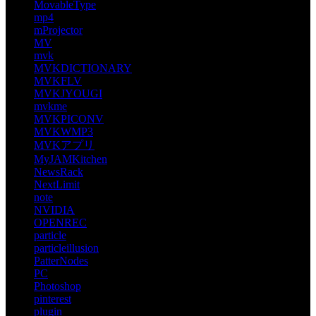
MovableType
mp4
mProjector
MV
mvk
MVKDICTIONARY
MVKFLV
MVKJYOUGI
mvkme
MVKPICONV
MVKWMP3
MVKアプリ
MyJAMKitchen
NewsRack
NextLimit
note
NVIDIA
OPENREC
particle
particleillusion
PatterNodes
PC
Photoshop
pinterest
plugin