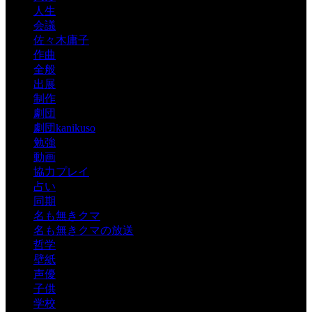
人生
会議
佐々木庸子
作曲
全般
出展
制作
劇団
劇団kanikuso
勉強
動画
協力プレイ
占い
同期
名も無きクマ
名も無きクマの放送
哲学
壁紙
声優
子供
学校