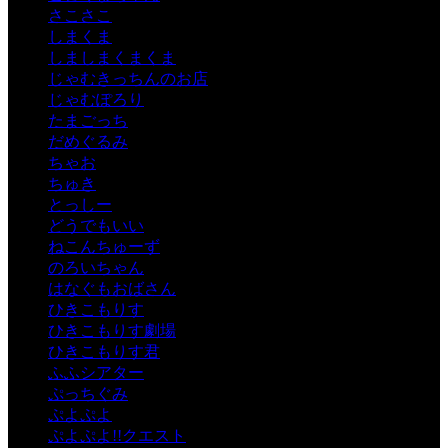
さこさこ
しまくま
しましまくまくま
じゃむきっちんのお店
じゃむぽろり
たまごっち
だめぐるみ
ちゃお
ちゅき
とっしー
どうでもいい
ねこんちゅーず
のろいちゃん
はなぐもおばさん
ひきこもりす
ひきこもりす劇場
ひきこもりす君
ふふシアター
ぷっちぐみ
ぷよぷよ
ぷよぷよ!!クエスト