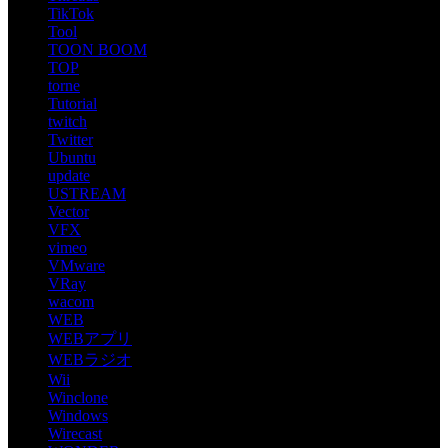
TikTok
Tool
TOON BOOM
TOP
torne
Tutorial
twitch
Twitter
Ubuntu
update
USTREAM
Vector
VFX
vimeo
VMware
VRay
wacom
WEB
WEBアプリ
WEBラジオ
Wii
Winclone
Windows
Wirecast