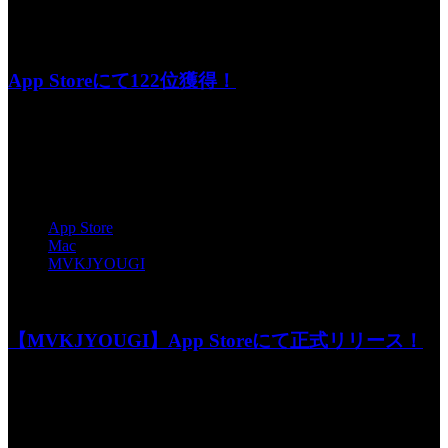
じゃむ☆ぽろりでタグ App Store が指定されてい
るエントリ
App Storeにて122位獲得！
なんと！ App Storeの日本のユーティリティの無料ランキン
グで122位にな...
タグ:
App Store
Mac
MVKJYOUGI
投稿者: toshiyuki 日時: 2013年12月12日 11:09
【MVKJYOUGI】App Storeにて正式リリース！
審査通りました！ App Storeでの公開なので、MACをお使い
の方でしたら安...
タグ: