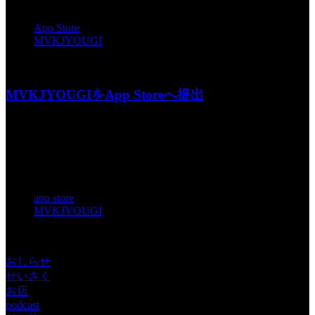
App Store
MVKJYOUGI
投稿者: toshiyuki 日時: 2013年11月27日 07:59
MVKJYOUGIをApp Storeへ提出
この状態にするまでが大変でした。 特に何から書いて良い
やら分かりませんね... ...
タグ:
app store
MVKJYOUGI
投稿者: toshiyuki 日時: 2013年11月22日 07:55
おしらせ
せいさく
お店
podcast