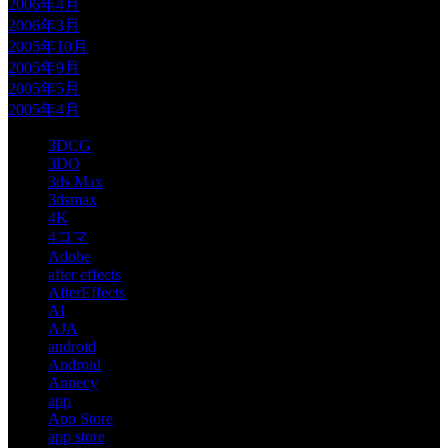
2006年4月
2006年3月
2005年10月
2005年9月
2005年5月
2005年4月
3DCG
3DO
3ds Max
3dsmax
4K
4コマ
Adobe
after effects
AfterEffects
AI
AJA
android
Android
Annecy
app
App Store
app store