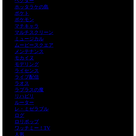
ベクター
ホッタラケの島
ポケト
ポケモン
マチキャラ
マルチスクリーン
ミュージカル
ムービースクエア
メンテナンス
モカイヌ
モデリング
ライセンス
ライブ配信
ラオス
ラプラスの魔
リハビリ
ルーター
レ・ミゼラブル
ログ
ロリポップ
ワッチミー！TV
人形