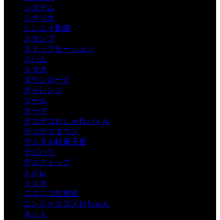
システム
シナリオ
シンエイ動画
スタンプ
ストップモーション
スパム
スマホ
ダウンロード
チャレンジ
ツール
テーマ
デコデコおしゃれバトル
デコデコタウン
デジタル駄菓子屋
デジハリ
デスクトップ
トイレ
トミカ
ニコニコ生放送
ニンジャスズメおちゅん
ネット