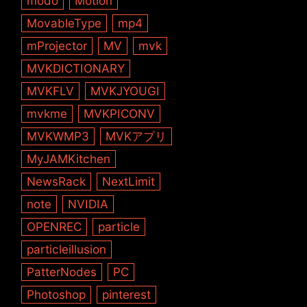
modo
Motion
MovableType
mp4
mProjector
MV
mvk
MVKDICTIONARY
MVKFLV
MVKJYOUGI
mvkme
MVKPICONV
MVKWMP3
MVKアプリ
MyJAMKitchen
NewsRack
NextLimit
note
NVIDIA
OPENREC
particle
particleillusion
PatterNodes
PC
Photoshop
pinterest