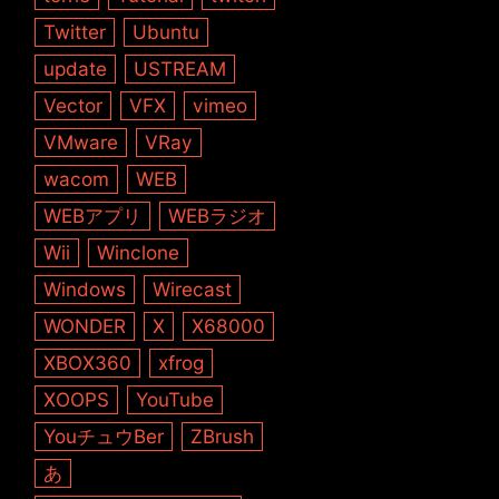
Twitter
Ubuntu
update
USTREAM
Vector
VFX
vimeo
VMware
VRay
wacom
WEB
WEBアプリ
WEBラジオ
Wii
Winclone
Windows
Wirecast
WONDER
X
X68000
XBOX360
xfrog
XOOPS
YouTube
YouチュウBer
ZBrush
あ