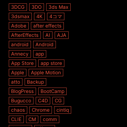
3DCG
3DO
3ds Max
3dsmax
4K
4コマ
Adobe
after effects
AfterEffects
AI
AJA
android
Android
Annecy
app
App Store
app store
Apple
Apple Motion
atto
Backup
BlogPress
BootCamp
Bugucco
C4D
CG
chaos
Chrome
cintiq
CLIE
CM
comm