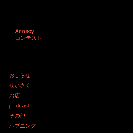
正直出すとは思っていませんでした。 もう、ど
う考えても時間がなかったので「やって...
タグ:
Annecy
コンテスト
投稿者: toshiyuki 日時: 2011年5月14日 02:30
おしらせ
せいさく
お店
podcast
その他
ハプニング