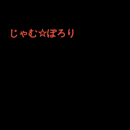
じゃむ☆ぽろり
JINCO＆TOSHIYUKIがおく
る、キャラクタープロジェク
ト・JAMKitchenのこぼれ
話。毎週公開しているアニメ
ーション制作秘話や、オリジ
ナルゲーム作りを、ポロリと
つぶやきます。ポッドキャス
トでも公開中。