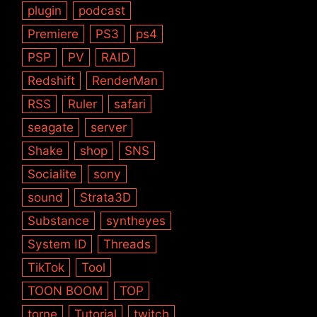
plugin
podcast
Premiere
PS3
ps4
PSP
PV
RAID
Redshift
RenderMan
RSS
Ruler
safari
seagate
server
Shake
shop
SNS
Socialite
sony
sound
Strata3D
Substance
syntheyes
System ID
Threads
TikTok
Tool
TOON BOOM
TOP
torne
Tutorial
twitch