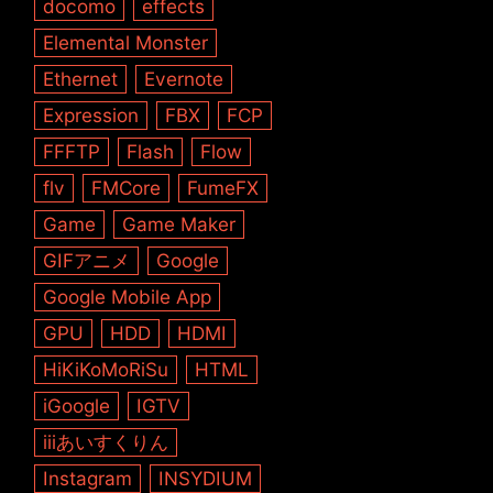
docomo
effects
Elemental Monster
Ethernet
Evernote
Expression
FBX
FCP
FFFTP
Flash
Flow
flv
FMCore
FumeFX
Game
Game Maker
GIFアニメ
Google
Google Mobile App
GPU
HDD
HDMI
HiKiKoMoRiSu
HTML
iGoogle
IGTV
iiiあいすくりん
Instagram
INSYDIUM