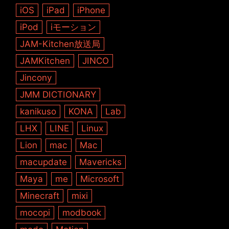
iOS
iPad
iPhone
iPod
iモーション
JAM-Kitchen放送局
JAMKitchen
JINCO
Jincony
JMM DICTIONARY
kanikuso
KONA
Lab
LHX
LINE
Linux
Lion
mac
Mac
macupdate
Mavericks
Maya
me
Microsoft
Minecraft
mixi
mocopi
modbook