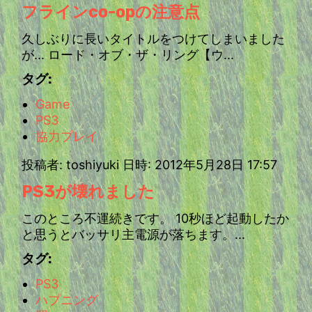
フラインco-opの注意点
久しぶりに長いタイトルをつけてしまいました
が... ロード・オブ・ザ・リング【ウ...
タグ:
Game
PS3
協力プレイ
投稿者: toshiyuki 日時: 2012年5月28日 17:57
PS3が壊れました
このところ不運続きです。 10秒ほど起動したか
と思うとバッサリ主電源が落ちます。...
タグ:
PS3
ハプニング