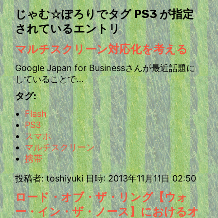
じゃむ☆ぽろりでタグ PS3 が指定
されているエントリ
マルチスクリーン対応化を考える
Google Japan for Businessさんが最近話題に
していることで...
タグ:
Flash
PS3
スマホ
マルチスクリーン
携帯
投稿者: toshiyuki 日時: 2013年11月11日 02:50
ロード・オブ・ザ・リング【ウォ
ー・イン・ザ・ノース】におけるオ