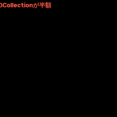
DCollectionが半額
にこうしたメールが来ました。 もし早々に手を出していた
i 日時: 2021年6月25日 08:22