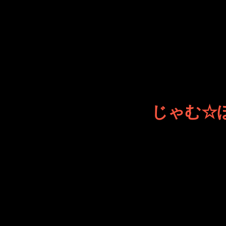
じゃむ☆
JINCO
ト・JAM
ション制
つぶ
じゃむ☆ぽろり