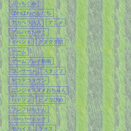
ぷっちぐみ
ほわほわともだち
アカペラ詩人
アニメ
アルパカおやこ
イベント
グダグダ団
ゲーム
ゲームプレイ動画
コンサート
スタッフ
デコデコタウン
ニンジャスズメおちゅん
ハドソン
ヒメコひめ
フレフレちゃん
ペーパードッグ
モカイヌ
ラオス