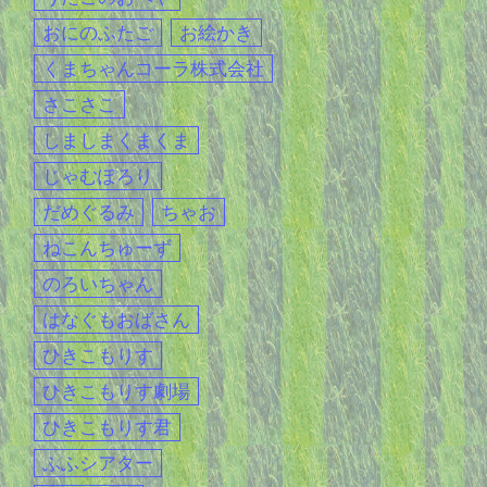
おにのふたご
お絵かき
くまちゃんコーラ株式会社
さこさこ
しましまくまくま
じゃむぽろり
だめぐるみ
ちゃお
ねこんちゅーず
のろいちゃん
はなぐもおばさん
ひきこもりす
ひきこもりす劇場
ひきこもりす君
ふふシアター