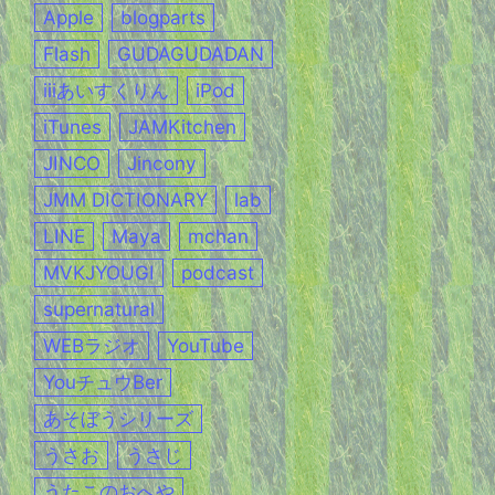
Apple
blogparts
Flash
GUDAGUDADAN
iiiあいすくりん
iPod
iTunes
JAMKitchen
JINCO
Jincony
JMM DICTIONARY
lab
LINE
Maya
mchan
MVKJYOUGI
podcast
supernatural
WEBラジオ
YouTube
YouチュウBer
あそぼうシリーズ
うさお
うさじ
うたこのおへや