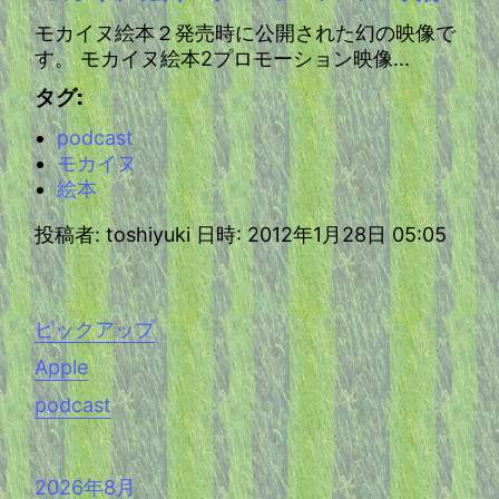
モカイヌ絵本２発売時に公開された幻の映像で
す。 モカイヌ絵本2プロモーション映像...
タグ:
podcast
モカイヌ
絵本
投稿者: toshiyuki 日時: 2012年1月28日 05:05
ピックアップ
Apple
podcast
2026年8月