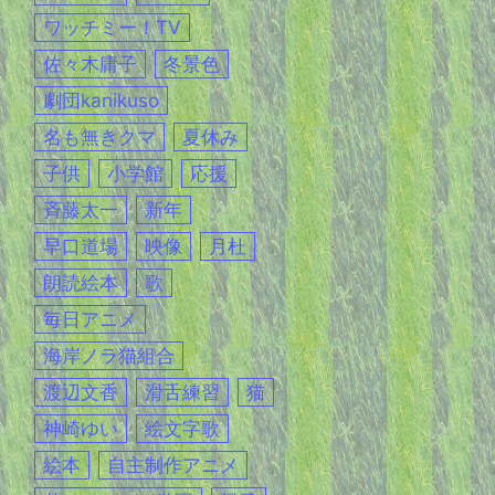
ワッチミー！TV
佐々木庸子
冬景色
劇団kanikuso
名も無きクマ
夏休み
子供
小学館
応援
斉藤太一
新年
早口道場
映像
月杜
朗読絵本
歌
毎日アニメ
海岸ノラ猫組合
渡辺文香
滑舌練習
猫
神崎ゆい
絵文字歌
絵本
自主制作アニメ