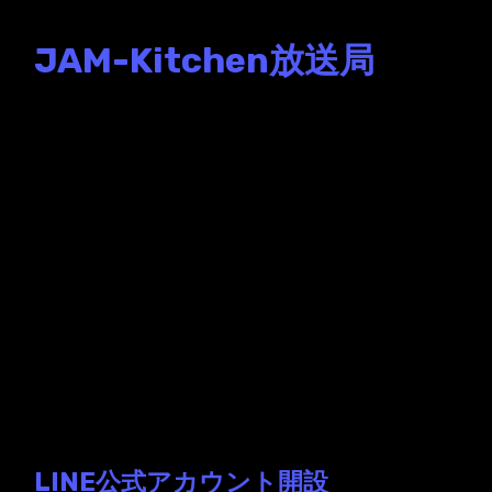
JAM-Kitchen放送局
毎週iTunesでオリジナルアニ
メーションを公開する
JAMKitchenのアニメーショ
ンチャンネル。 Podcastで登
録すれば100話を超えるアニ
メーションを見ることができ
ます。
JAM-Kitchen放送局でタグ LINE が
指定されているエントリ
LINE公式アカウント開設