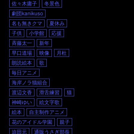
佐々木庸子
冬景色
劇団kanikuso
名も無きクマ
夏休み
子供
小学館
応援
斉藤太一
新年
早口道場
映像
月杜
朗読絵本
歌
毎日アニメ
海岸ノラ猫組合
渡辺文香
滑舌練習
猫
神崎ゆい
絵文字歌
絵本
自主制作アニメ
花のアイドル学園
親子
迫田元
通販うさぎ部長