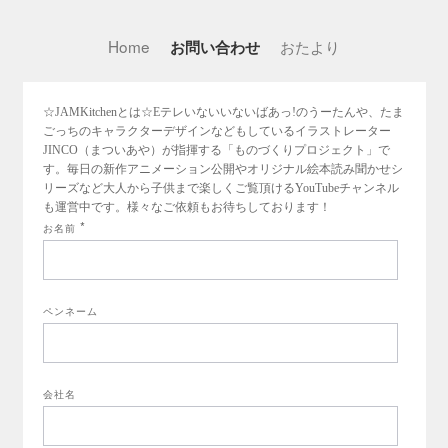
Home
おたより
お問い合わせ
☆JAMKitchenとは☆Eテレいないいないばあっ!のうーたんや、たま
ごっちのキャラクターデザインなどもしているイラストレーター
JINCO（まついあや）が指揮する「ものづくりプロジェクト」で
す。毎日の新作アニメーション公開やオリジナル絵本読み聞かせシ
リーズなど大人から子供まで楽しくご覧頂けるYouTubeチャンネル
も運営中です。様々なご依頼もお待ちしております！
*
お名前
ペンネーム
会社名